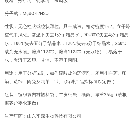
规格：分析纯、化学纯、医药级
分子式：MgSO4·7H2O
性状：无色柱状或粒状颗粒。具苦咸味。相对密度1.67。在干燥
空气中风化。常温下失去1分子结晶水，70-80℃失去4分子结晶
水，100℃失去五分子结晶水，120℃失去6分子结晶水，250℃
成为无水物。熔点1124℃。熔点1124℃（无水物），易溶于
水，微溶于乙醇、甘油、不溶于丙酮。
用途：用于分析试剂，如作硫酸盐的沉淀剂。还用作医药、印
染、造纸、陶瓷及制革工业。 (特殊产品指标可以定做 ）
包装：编织袋内衬塑料袋，牛皮纸袋，纸筒。净重25kg（或根
据客户要求定做）
生产厂商：山东平森生物科技有限公司